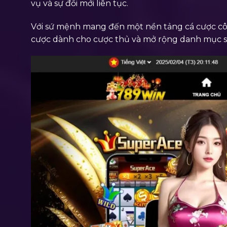
vụ và sự đổi mới liên tục.
Với sứ mệnh mang đến một nền tảng cá cược côn
cược dành cho cược thủ và mở rộng danh mục s