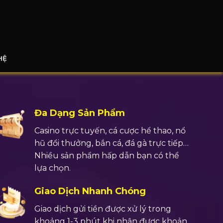
HỆ
Đa Dạng Sản Phẩm
Casino trực tuyến, cá cược hể thao, nổ
hũ đổi thưởng, bắn cá, đá gà trực tiếp…
Nhiều sản phẩm hấp dẫn bạn có thể
lựa chọn.
Giao Dịch Nhanh Chóng
Giao dịch gửi tiền được xử lý trong
khoảng 1-3 phút khi nhận được khoản