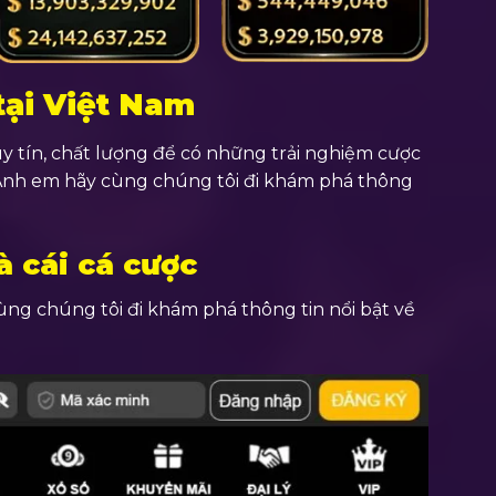
tại Việt Nam
y tín, chất lượng để có những trải nghiệm cược
. Anh em hãy cùng chúng tôi đi khám phá thông
à cái cá cược
ng chúng tôi đi khám phá thông tin nổi bật về