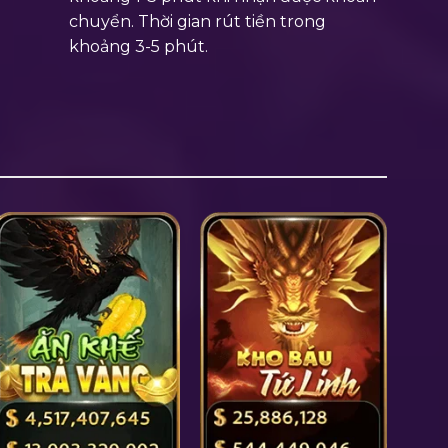
chuyển. Thời gian rút tiền trong
khoảng 3-5 phút.