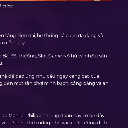
á cược
n tảng hiện đại, hệ thống cá cược đa dạng và
a mỗi ngày.
me Bài đổi thưởng, Slot Game Nổ hũ và nhiều sản
ủ.
nghệ để đáp ứng nhu cầu ngày càng cao của
g đến một sân chơi minh bạch, công bằng và an
 đô Manila, Philippine. Tập đoàn này có bề dày
vị thế trên thị trường nhờ vào chất lượng dịch