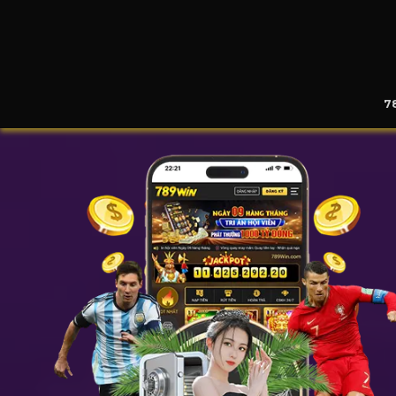
Bỏ
qua
nội
dung
7