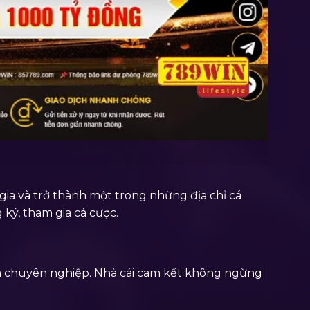
gia và trở thành một trong những địa chỉ cá
g ký, tham gia cá cược.
và chuyên nghiệp. Nhà cái cam kết không ngừng