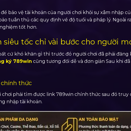
để bảo vệ tài khoản của người chơi khỏi sự xâm nhập củ
ảo tuân thủ các quy định về độ tuổi và pháp lý. Ngoài 
i nghiệm tốt hơn.
iêu tốc chỉ vài bước cho người m
t cứ khó khăn gì thì trước đó người chơi đã phải đăng 
ng ký 789win
cũng tương đối dễ và đơn giản Sau khi đã
n chính thức
chơi phải tìm được link 789win chính thức sau đó truy c
ng nhập tài khoản.