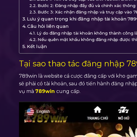
Bước 2: Đăng nhập đầy đủ và chính xác thông 
Bước 3: Xác nhận đăng nhập và truy cập vào 
Lưu ý quan trọng khi đăng nhập tài khoản 78
Câu hỏi liên quan
Lý do đăng nhập tài khoản không thành công là
Nếu quên mật khẩu không đăng nhập được thì 
Kết luận
Tại sao thao tác đăng nhập 7
789win là website cá cược đẳng cấp với kho gam
sẽ phải có tài khoản, sau đó tiến hành đăng nhậ
vụ mà
789win
cung cấp.