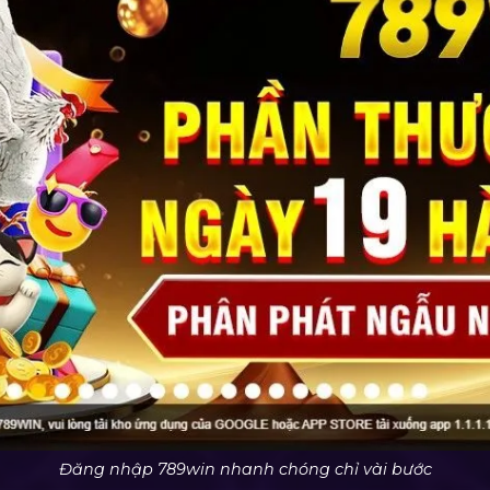
Đăng nhập 789win nhanh chóng chỉ vài bước