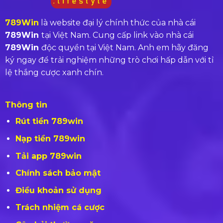
789Win
là website đại lý chính thức của nhà cái
789Win
tại Việt Nam. Cung cấp link vào nhà cái
789Win
độc quyền tại Việt Nam. Anh em hãy đăng
ký ngay để trải nghiệm những trò chơi hấp dẫn với tỉ
lệ thắng cược xanh chín.
Thông tin
Rút tiền 789win
Nạp tiền 789win
Tải app 789win
Chính sách bảo mật
Điều khoản sử dụng
Trách nhiệm cá cược