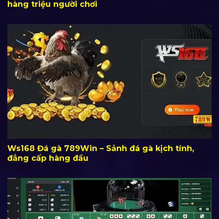
hàng triệu người chơi
Ws168 Đá gà 789Win – Sảnh đá gà kịch tính,
đẳng cấp hàng đầu