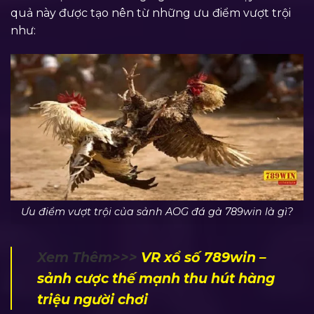
quả này được tạo nên từ những ưu điểm vượt trội
như:
Ưu điểm vượt trội của sảnh AOG đá gà 789win là gì?
Xem Thêm>>>
VR xổ số 789win –
sảnh cược thế mạnh thu hút hàng
triệu người chơi