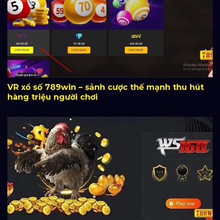
VR xổ số 789win – sảnh cược thế mạnh thu hút
hàng triệu người chơi