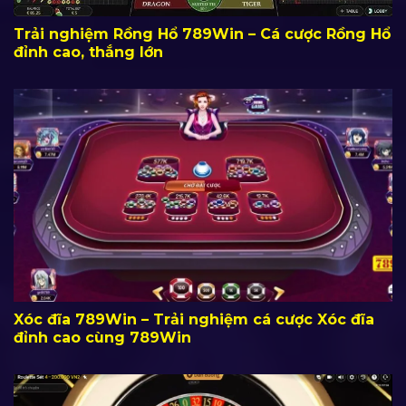
Trải nghiệm Rồng Hổ 789Win – Cá cược Rồng Hổ
đỉnh cao, thắng lớn
Xóc đĩa 789Win – Trải nghiệm cá cược Xóc đĩa
đỉnh cao cùng 789Win