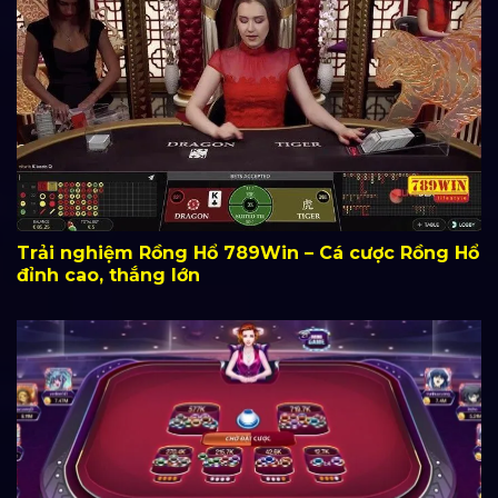
Trải nghiệm Rồng Hổ 789Win – Cá cược Rồng Hổ
đỉnh cao, thắng lớn