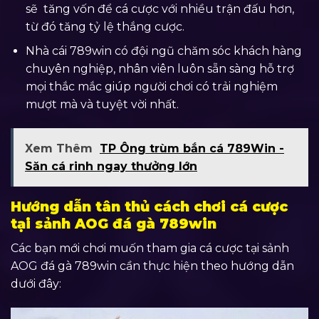
sẽ tăng vốn để cá cược với nhiều trận đấu hơn,
từ đó tăng tỷ lệ thắng cược.
Nhà cái 789win có đội ngũ chăm sóc khách hàng
chuyên nghiệp, nhân viên luôn sẵn sàng hỗ trợ
mọi thắc mắc giúp người chơi có trải nghiệm
mượt mà và tuyệt vời nhất.
Xem Thêm
TP Ông trùm bắn cá 789Win -
Săn cá rinh ngay thưởng lớn
Hướng dẫn tân thủ cách chơi cá cược
tại sảnh AOG đá gà 789win
Các bạn mới chơi muốn tham gia cá cược tại sảnh
AOG đá gà 789win cần thực hiện theo hướng dẫn
dưới đây: