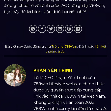
điều gì chưa rõ về sảnh cược AOG đá gà tại 789win,
bạn hãy để lại bình luận dưới bài viết nhé!
Bài viết này được đăng trong
Trò chơi 789Win
. Đánh dấu
liên kết
thường trực
.
PHẠM YẾN TRINH
Tôi là CEO Phạm Yến Trinh của
789win Lifestyle website chính thức
được ủy quyền trực tiếp cung cấp
link vào nhà cái 789Win tại Việt Nam,
không bị chặn và an toàn 2025.
789Win nhà cái uy tín đến từ châu Á.