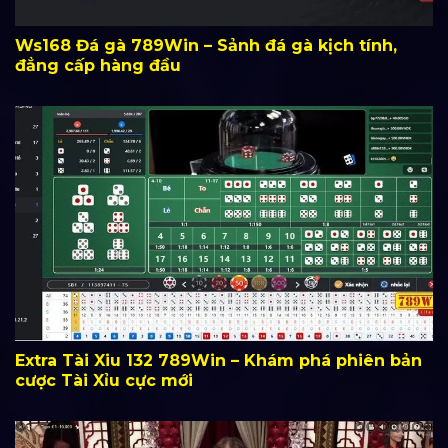
Ws168 Đá gà 789Win – Sảnh đá gà kịch tính,
đẳng cấp hàng đầu
Extra Tài Xiu 132 789Win – Khám phá phiên bản
cược Tài Xỉu cực mới