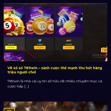
21
Th1
VR xổ số 789win – sảnh cược thế mạnh thu hút hàng
triệu người chơi
789win là nhà cái uy tín sở hữu rất nhiều chuyên mục cá
cược hấp [...]