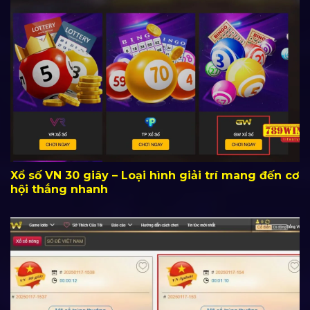
Xổ số VN 30 giây – Loại hình giải trí mang đến cơ
hội thắng nhanh