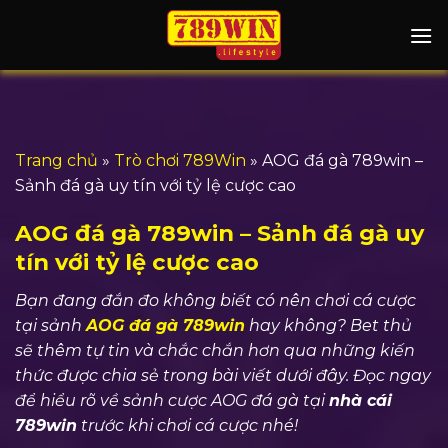
Bỏ
qua
nội
dung
Trang chủ
»
Trò chơi 789Win
»
AOG đá gà 789win –
Sảnh đá gà uy tín với tỷ lệ cược cao
AOG đá gà 789win – Sảnh đá gà uy
tín với tỷ lệ cược cao
Bạn đang đắn đo không biết có nên chơi cá cược
tại sảnh
AOG đá gà 789win
hay không? Bet thủ
sẽ thêm tự tin và chắc chắn hơn qua những kiến
thức được chia sẻ trong bài viết dưới đây. Đọc ngay
để hiểu rõ về sảnh cược AOG đá gà tại
nhà cái
789win
trước khi chơi cá cược nhé!