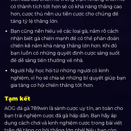
có thành tích tốt hơn sẽ có khả năng thắng cao
hơn, cược thủ nên ưu tiên cược cho chúng để
tăng tỷ lệ thắng lớn.
Bạn cũng nên hiểu về các loại gà, nắm rõ cách
nhận biết gà chiến mạnh để có thể phán đoán
chiến kê nắm khả năng thắng lớn hơn. Khi đó
bạn luôn có những quyết định cược sáng suốt
để dễ sàng tiền thưởng về nhà.
Người hãy học hỏi từ những người có kinh
nghiệm, vì họ sẽ chia sẻ những bí quyết giúp bạn
gia tăng cơ hội chiến thắng tốt hơn.
Tạm kết
AOG đá gà 789win là sảnh cược uy tín, an toàn cho
bạn trải nghiệm cược đá gà hấp dẫn. Bạn hãy áp
dụng cách chơi và kinh nghiệm cược trong bài viết
trên để tăng cơ hội thắng lớn nhé! Nếu bạn còn