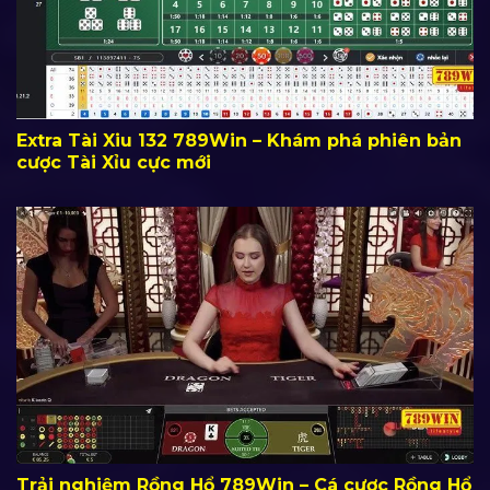
Extra Tài Xiu 132 789Win – Khám phá phiên bản
cược Tài Xỉu cực mới
Trải nghiệm Rồng Hổ 789Win – Cá cược Rồng Hổ