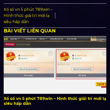
Xổ số vn 5 phút 789win –
Hình thức giải trí mới lạ
siêu hấp dẫn
BÀI VIẾT LIÊN QUAN
Xổ số vn 5 phút 789win – Hình thức giải trí mới lạ
siêu hấp dẫn