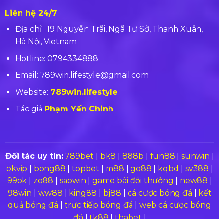
Liên hệ 24/7
Địa chỉ : 19 Nguyễn Trãi, Ngã Tư Sở, Thanh Xuân,
Hà Nội, Vietnam
Hotline: 0794334888
Email:
789win.lifestyle@gmail.com
Website:
789win.lifestyle
Tác giả
Phạm Yến Chinh
Đối tác uy tín:
789bet
|
bk8
|
888b
|
fun88
|
sunwin
|
okvip
|
bong88
|
topbet
|
m88
|
go88
|
kqbd
|
sv388
|
99ok
|
zo88
|
saowin
|
game bài đổi thưởng
|
new88
|
98win
|
ww88
|
king88
|
bj88
|
cá cược bóng đá
|
kết
quả bóng đá
|
trực tiếp bóng đá
|
web cá cược bóng
đá
|
tk88
|
thabet
|