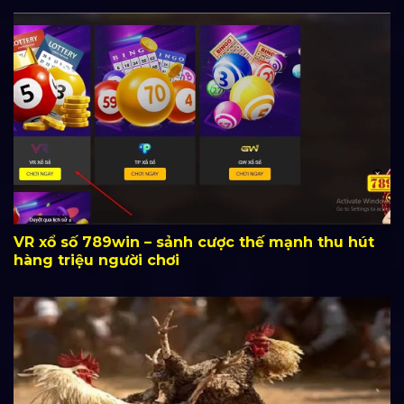
VR xổ số 789win – sảnh cược thế mạnh thu hút
hàng triệu người chơi