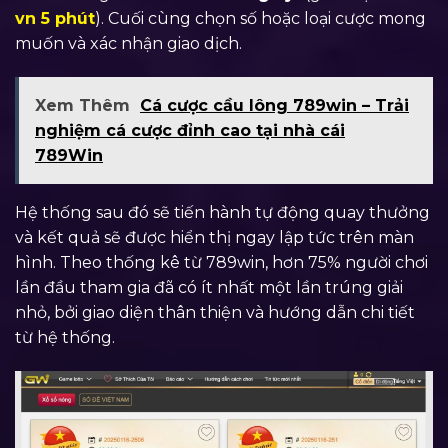
vn 5 phút
). Cuối cùng chọn số hoặc loại cược mong
muốn và xác nhận giao dịch.
Xem Thêm
Cá cược cầu lông 789win – Trải
nghiệm cá cược đỉnh cao tại nhà cái
789Win
Hệ thống sau đó sẽ tiến hành tự động quay thưởng
và kết quả sẽ được hiển thị ngay lập tức trên màn
hình. Theo thống kê từ 789win, hơn 75% người chơi
lần đầu tham gia đã có ít nhất một lần trúng giải
nhỏ, bởi giao diện thân thiện và hướng dẫn chi tiết
từ hệ thống.