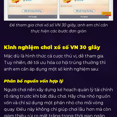
Để tham gia chơi xổ số VN 30 giây, anh em chỉ cần
thực hiện các bước đơn giản
Kinh nghiệm chơi xổ số VN 30 giây
Mặc dù là hình thức cá cược thú vị, dễ tham gia.
Tuy nhiên, để tối ưu hóa cơ hội trúng thưởng thì
anh em cần áp dụng một số kinh nghiệm sau:
Phân bổ nguồn vốn hợp lý
Người chơi nên xây dựng kế hoạch quản lý tài chính
rõ ràng trước khi bắt đầu chơi. Hãy chia nhỏ nguồn
vốn và chỉ sử dụng một phần nhỏ cho mỗi vòng
quay. Điều này không chỉ giúp chơi lâu hơn mà còn
giảm thiểu rủi ro mất trắng trong thời gian ngắn.