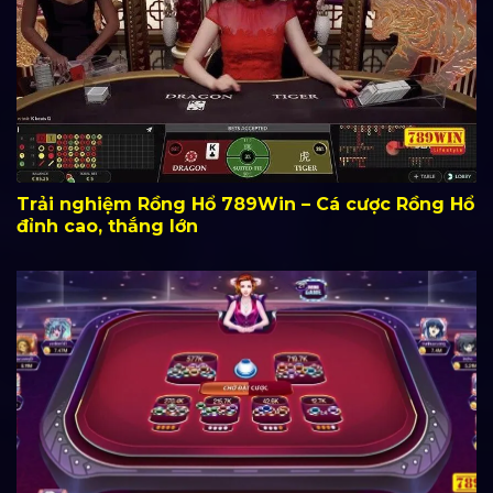
Trải nghiệm Rồng Hổ 789Win – Cá cược Rồng Hổ
đỉnh cao, thắng lớn