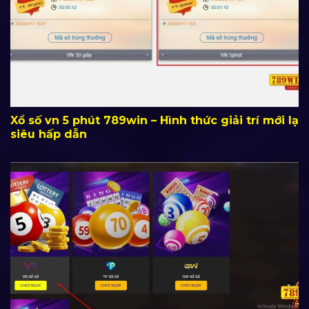
Xổ số vn 5 phút 789win – Hình thức giải trí mới lạ
siêu hấp dẫn