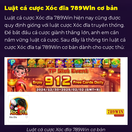
Luật cá cược Xóc đĩa 789Win cơ bản
Luật cá cược Xóc đĩa 789Win hiện nay cũng được
quy định giống với luật cược Xóc đĩa truyền thống.
Để bắt đầu cá cược giành thắng lớn, anh em cần
nắm vững luật cá cược. Sau đây là thông tin luật cá
cược Xóc đĩa tại 789Win cơ bản dành cho cược thủ:
Luật cá cược Xóc đĩa 789Win cơ bản