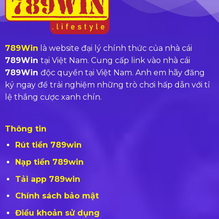
789Win
là website đại lý chính thức của nhà cái
789Win
tại Việt Nam. Cung cấp link vào nhà cái
789Win
độc quyền tại Việt Nam. Anh em hãy đăng
ký ngay để trải nghiệm những trò chơi hấp dẫn với tỉ
lệ thắng cược xanh chín.
Thông tin
Rút tiền 789win
Nạp tiền 789win
Tải app 789win
Chính sách bảo mật
Điều khoản sử dụng