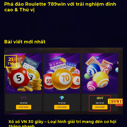
Phá đảo Roulette 789win với trải nghiệm đỉnh
cao & Thú vị
Bài viết mới nhất
21
Th1
Xổ số VN 30 giây – Loại hình giải trí mang đến cơ hội
thắng nhanh