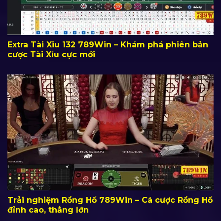
Extra Tài Xiu 132 789Win – Khám phá phiên bản
cược Tài Xỉu cực mới
Trải nghiệm Rồng Hổ 789Win – Cá cược Rồng Hổ
đỉnh cao, thắng lớn