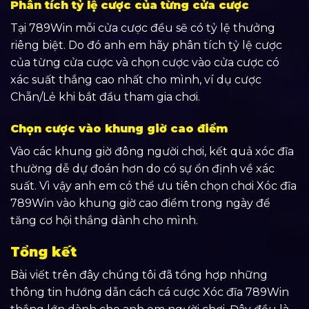
Phân tích tỷ lệ cược của từng cửa cược
Tại 789Win mỗi cửa cược đều sẽ có tỷ lệ thưởng
riêng biệt. Do đó anh em hãy phân tích tỷ lệ cược
của từng cửa cược và chọn cược vào cửa cược có
xác suất thắng cao nhất cho mình, ví dụ cược
Chẵn/Lẻ khi bắt đầu tham gia chơi.
Chọn cược vào khung giờ cao điểm
Vào các khung giờ đông người chơi, kết quả xóc đĩa
thường dễ dự đoán hơn do có sự ổn định về xác
suất. Vì vậy anh em có thể ưu tiên chọn chơi Xóc đĩa
789Win vào khung giờ cao điểm trong ngày để
tăng cơ hội thắng dành cho mình.
Tổng kết
Bài viết trên đây chúng tôi đã tổng hợp những
thông tin hướng dẫn cách cá cược Xóc đĩa 789Win