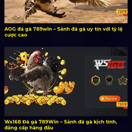
AOG đá gà 789win – Sảnh đá gà uy tín với tỷ lệ
cược cao
Ws168 Đá gà 789Win – Sảnh đá gà kịch tính,
đẳng cấp hàng đầu