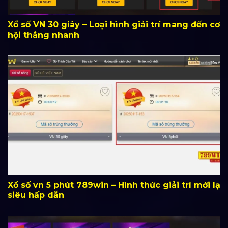
Xổ số VN 30 giây – Loại hình giải trí mang đến cơ
hội thắng nhanh
Xổ số vn 5 phút 789win – Hình thức giải trí mới lạ
siêu hấp dẫn