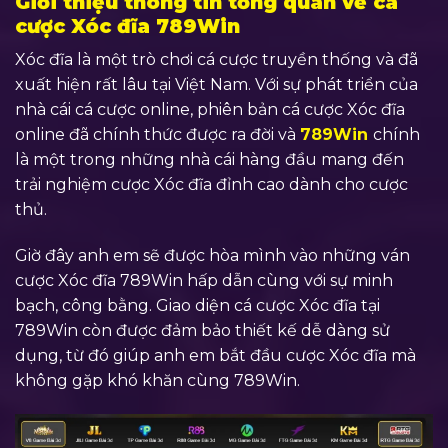
Giới thiệu thông tin tổng quan về cá
cược Xóc đĩa 789Win
Xóc đĩa là một trò chơi cá cược truyền thống và đã
xuất hiện rất lâu tại Việt Nam. Với sự phát triển của
nhà cái cá cược online, phiên bản cá cược Xóc đĩa
online đã chính thức được ra đời và
789Win
chính
là một trong những nhà cái hàng đầu mang đến
trải nghiệm cược Xóc đĩa đỉnh cao dành cho cược
thủ.
Giờ đây anh em sẽ được hòa mình vào những ván
cược Xóc đĩa 789Win hấp dẫn cùng với sự minh
bạch, công bằng. Giao diện cá cược Xóc đĩa tại
789Win còn được đảm bảo thiết kế dễ dàng sử
dụng, từ đó giúp anh em bắt đầu cược Xóc đĩa mà
không gặp khó khăn cùng 789Win.