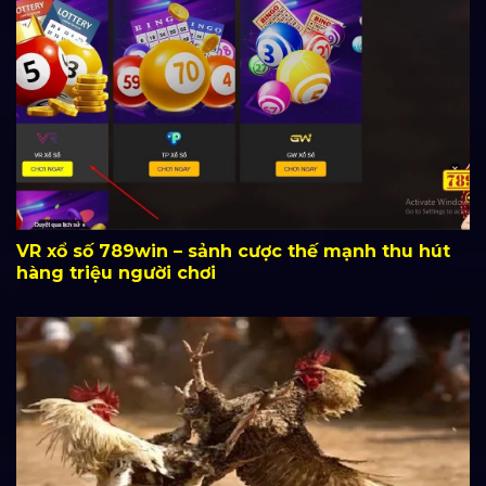
VR xổ số 789win – sảnh cược thế mạnh thu hút
hàng triệu người chơi