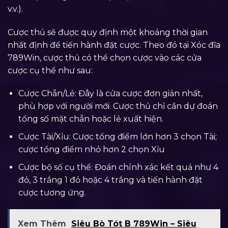
v.v.).
Cược thủ sẽ được quy định một khoảng thời gian
nhất định để tiến hành đặt cược. Theo đó tại Xóc đĩa
789Win, cược thủ có thể chọn cược vào các cửa
cược cụ thể như sau:
Cược Chẵn/Lẻ: Đây là cửa cược đơn giản nhất,
phù hợp với người mới. Cược thủ chỉ cần dự đoán
tổng số mặt chẵn hoặc lẻ xuất hiện.
Cược Tài/Xỉu: Cược tổng điểm lớn hơn 3 chọn Tài;
cược tổng điểm nhỏ hơn 2 chọn Xỉu
Cược bộ số cụ thể: Đoán chính xác kết quả như 4
đỏ, 3 trắng 1 đỏ hoặc 4 trắng và tiến hành đặt
cược tương ứng.
Xem Thêm
Siêu Bò Tót B 789Win – Siêu